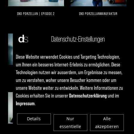
SND PORZELLAN | EPISODE 2
SND PORZELLANMANUFAKTUR
Datenschutz-Einstellungen
Diese Website verwendet Cookies und Targeting Technologien,
um Ihnen ein besseres Internet-Erlebnis zu ermöglichen. Diese
Technologien nutzen wir ausserdem, um Ergebnisse zu messen,
SND PORZELLAN | EPISODE 4
BONSILAGE SCHAUMANN
um zu verstehen, woher unsere Besucher kommen oder um
unsere Website weiter zu entwickeln. Weitere Informationen zu
Cookies erhalten Sie in unserer
Datenschutzerklärung
und im
Impressum
.
Details
Nur
Alle
essentielle
akzeptieren
CHRIS BOOS INTERVIEW
IMAGEFILM